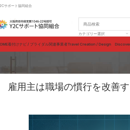
Y2Cサポート協同組合
カテゴリー選択
OME
着付けナビ / ブライダル関連事業者
Travel Creation / Design Discove
雇用主は職場の慣行を改善