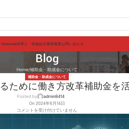
r Kimono
DX導入・研修
組合事業概要
お問い合わせ
Blog
Home
補助金・助成金について
補助金・助成金について
するために働き方改革補助金を
Posted by
admin8414
On 2024年6月14日
コメントを受け付けていません