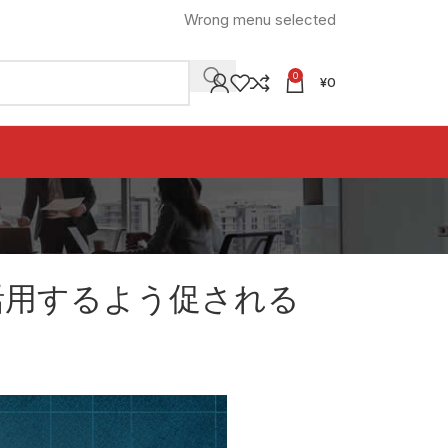
Wrong menu selected
0
¥
0
活用するよう促される