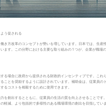
るよう促される
、働き方改革のコンセプトが勢いを増しています。日本では、生産
います。この分野における主要な取り組みの 1 つが、企業が職場
施する場合に政府から提供される財政的インセンティブです。これ
することを奨励するように設計されています。補助金は、従業員の
連するコストを相殺するために使用できます。
働力を創出するとともに、従業員の生活の質を向上させることです
クの軽減、より包括的で多様性のある職場環境の創出を目指してい